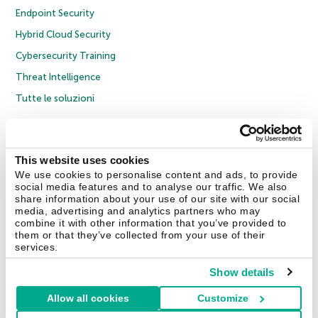
Endpoint Security
Hybrid Cloud Security
Cybersecurity Training
Threat Intelligence
Tutte le soluzioni
© 2026 AO Kaspersky Lab. Tutti i diritti riservati.
Informativa sulla privacy
Policy anticorruzione
Contratto di licenza B2C
Contratto di licenza B2B
This website uses cookies
Cookies
We use cookies to personalise content and ads, to provide
social media features and to analyse our traffic. We also
share information about your use of our site with our social
Contatti
Chi siamo
Partner
Blog
Centro risorse
Comunicati stampa
media, advertising and analytics partners who may
combine it with other information that you’ve provided to
them or that they’ve collected from your use of their
Securelist
Eugene Personal Blog
Encyclopedia
services.
Show details
Allow all cookies
Customize
Italia & Svizzera