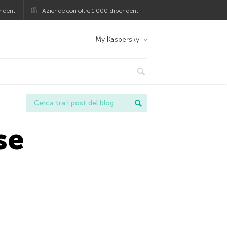
ndenti
Aziende con oltre 1.000 dipendenti
My Kaspersky
se