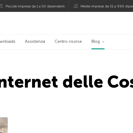
Piccole imprese da 1 a 50 dipendenti
Medie imprese da 51 a 999 dipe
persky
wnloads
Assistenza
Centro risorse
Blog
Internet delle Co