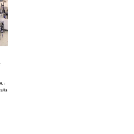
e
, i
ulla