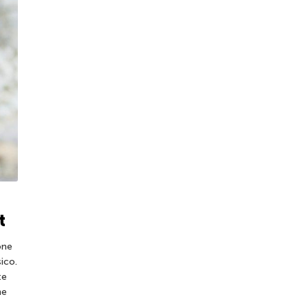
t
one
ico.
te
he