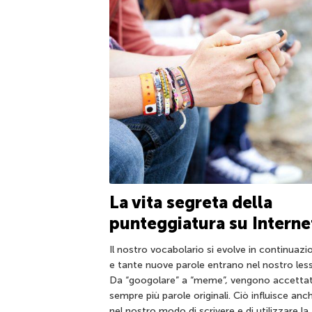
La vita segreta della
punteggiatura su Interne
Il nostro vocabolario si evolve in continuazi
e tante nuove parole entrano nel nostro less
Da “googolare” a “meme”, vengono accetta
sempre più parole originali. Ciò influisce anc
nel nostro modo di scrivere e di utilizzare la