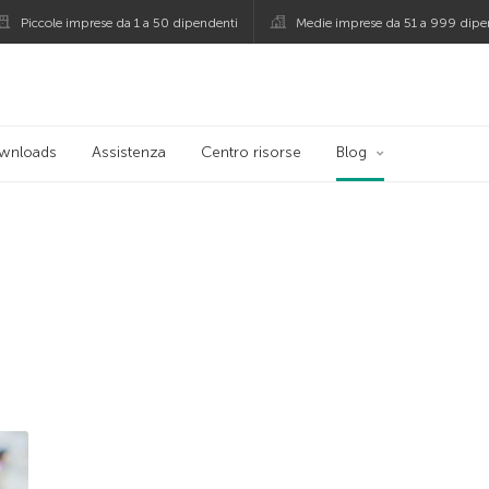
Piccole imprese da 1 a 50 dipendenti
Medie imprese da 51 a 999 dipe
persky
wnloads
Assistenza
Centro risorse
Blog
o