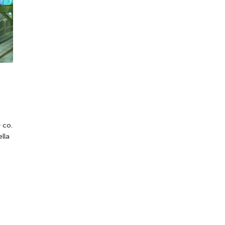
 co.
ella