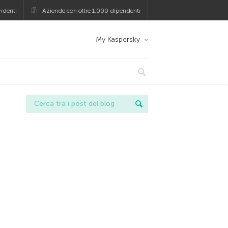
ndenti
Aziende con oltre 1.000 dipendenti
My Kaspersky