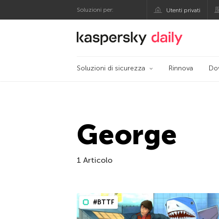
Soluzioni per:
Utenti privati
Blog ufficiale di Kas
Soluzioni di sicurezza
Rinnova
Do
George
1 Articolo
#BTTF