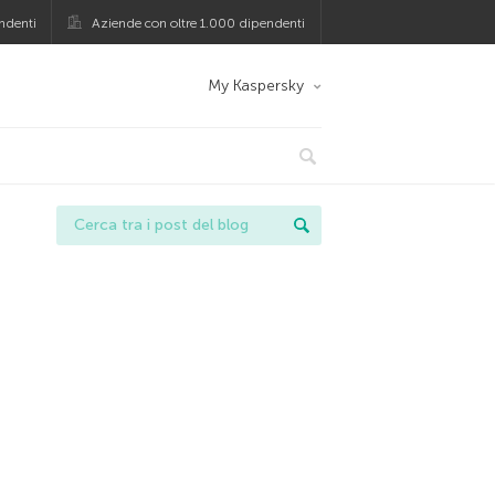
ndenti
Aziende con oltre 1.000 dipendenti
My Kaspersky