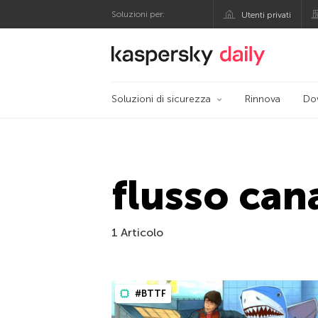
Soluzioni per:
Utenti privati
Blog ufficiale di Kas
Soluzioni di sicurezza
Rinnova
Do
flusso can
1 Articolo
#BTTF