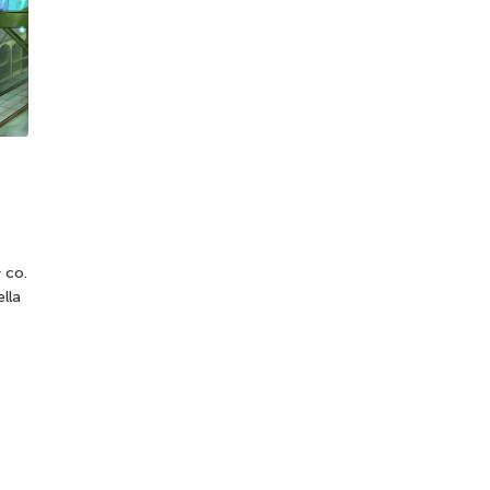
 co.
ella