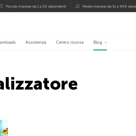
Piccole imprese da 1 a 50 dipendenti
Medie imprese da 51 a 999 dipe
persky
wnloads
Assistenza
Centro risorse
Blog
alizzatore