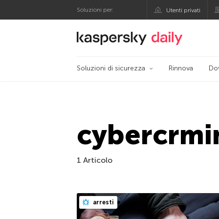
Soluzioni per:
Utenti privati
Blog ufficiale di Kas
Soluzioni di sicurezza
Rinnova
Do
cybercrmin
1 Articolo
arresti