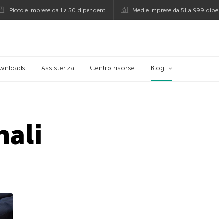
Piccole imprese da 1 a 50 dipendenti
Medie imprese da 51 a 999 dipe
persky
wnloads
Assistenza
Centro risorse
Blog
ali