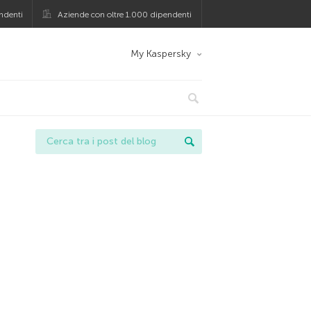
ndenti
Aziende con oltre 1.000 dipendenti
My Kaspersky