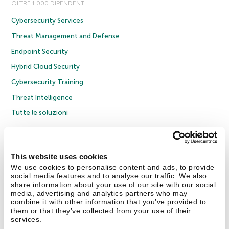
OLTRE 1.000 DIPENDENTI
Cybersecurity Services
Threat Management and Defense
Endpoint Security
Hybrid Cloud Security
Cybersecurity Training
Threat Intelligence
Tutte le soluzioni
© 2026 AO Kaspersky Lab. Tutti i diritti riservati.
Informativa sulla privacy
Policy anticorruzione
Contratto di licenza B2C
Contratto di licenza B2B
This website uses cookies
Cookies
We use cookies to personalise content and ads, to provide
social media features and to analyse our traffic. We also
share information about your use of our site with our social
Contatti
Chi siamo
Partner
Blog
Centro risorse
Comunicati stampa
media, advertising and analytics partners who may
combine it with other information that you’ve provided to
them or that they’ve collected from your use of their
Securelist
Eugene Personal Blog
Encyclopedia
services.