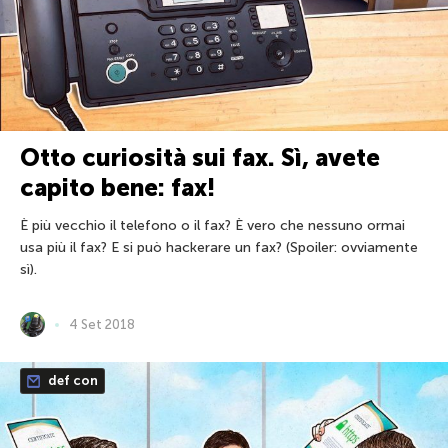
Otto curiosità sui fax. Sì, avete
capito bene: fax!
È più vecchio il telefono o il fax? È vero che nessuno ormai
usa più il fax? E si può hackerare un fax? (Spoiler: ovviamente
sì).
4 Set 2018
def con