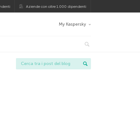
ndenti
Aziende con oltre 1.000 dipendenti
My Kaspersky