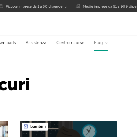
Piccole imprese da 1 a 50 dipendenti
Medie imprese da 51 a 999 dipe
persky
wnloads
Assistenza
Centro risorse
Blog
curi
bambini