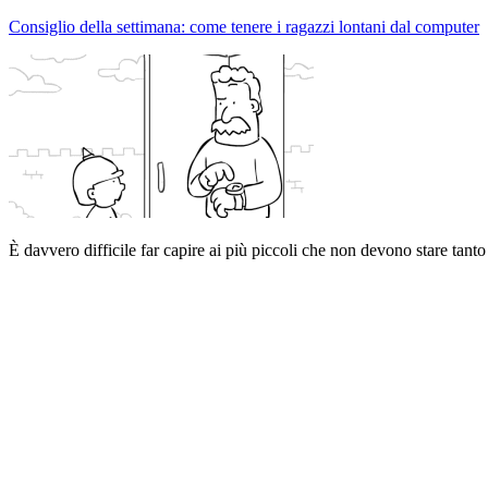
Consiglio della settimana: come tenere i ragazzi lontani dal computer
È davvero difficile far capire ai più piccoli che non devono stare tant